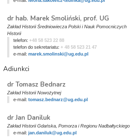
e-mail:
iwona.sakowicz-tebinka@ug.edu.pl
dr hab. Marek Smoliński, prof. UG
Zakład Historii Średniowiecza Polski i Nauk Pomocniczych
Historii
telefon:
+48 58 523 22 88
telefon do sekretariatu:
+ 48 58 523 21 47
e-mail:
marek.smolinski@ug.edu.pl
Adiunkci
dr Tomasz Bednarz
Zakład Historii Nowożytnej
e-mail:
tomasz.bednarz@ug.edu.pl
dr Jan Daniluk
Zakład Historii Gdańska, Pomorza i Regionu Nadbałtyckiego
e-mail:
jan.daniluk@ug.edu.pl