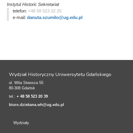
Instytut Historii: Sekretariat
telefon:
+48 58 523 22 25
e-mail:
danuta.szumilo@ug.edu.pl
Wydział Historyczny Uniwersytetu Gdańskiego
ul. Wita Stwosza 55
80-308 Gdańsk
tel.:
+ 48 58 523 20 39
biuro.dziekana.wh@ug.edu.pl
Wydziały