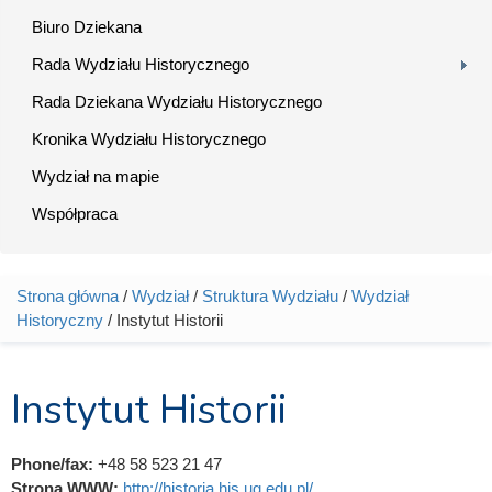
Biuro Dziekana
Rada Wydziału Historycznego
Rada Dziekana Wydziału Historycznego
Kronika Wydziału Historycznego
Wydział na mapie
Współpraca
Strona główna
/
Wydział
/
Struktura Wydziału
/
Wydział
Jesteś tutaj
Historyczny
/ Instytut Historii
Instytut Historii
Phone/fax:
+48 58 523 21 47
Strona WWW:
http://historia.his.ug.edu.pl/