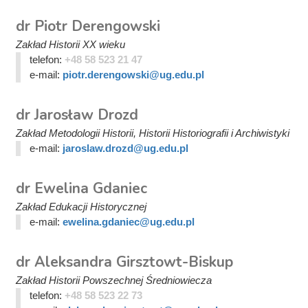
dr Piotr Derengowski
Zakład Historii XX wieku
telefon:
+48 58 523 21 47
e-mail:
piotr.derengowski@ug.edu.pl
dr Jarosław Drozd
Zakład Metodologii Historii, Historii Historiografii i Archiwistyki
e-mail:
jaroslaw.drozd@ug.edu.pl
dr Ewelina Gdaniec
Zakład Edukacji Historycznej
e-mail:
ewelina.gdaniec@ug.edu.pl
dr Aleksandra Girsztowt-Biskup
Zakład Historii Powszechnej Średniowiecza
telefon:
+48 58 523 22 73