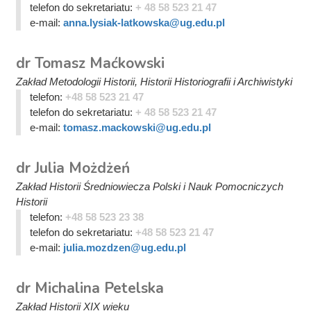
telefon do sekretariatu:
+ 48 58 523 21 47
e-mail:
anna.lysiak-latkowska@ug.edu.pl
dr Tomasz Maćkowski
Zakład Metodologii Historii, Historii Historiografii i Archiwistyki
telefon:
+48 58 523 21 47
telefon do sekretariatu:
+ 48 58 523 21 47
e-mail:
tomasz.mackowski@ug.edu.pl
dr Julia Możdżeń
Zakład Historii Średniowiecza Polski i Nauk Pomocniczych
Historii
telefon:
+48 58 523 23 38
telefon do sekretariatu:
+48 58 523 21 47
e-mail:
julia.mozdzen@ug.edu.pl
dr Michalina Petelska
Zakład Historii XIX wieku