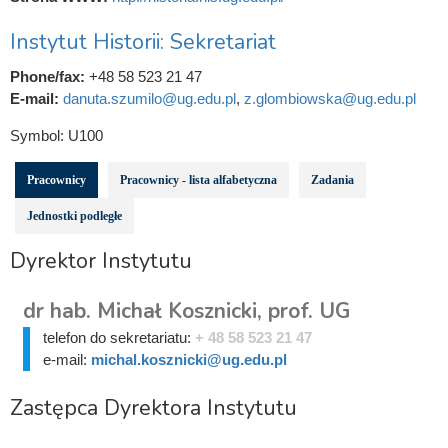
Instytut Historii: Sekretariat
Phone/fax:
+48 58 523 21 47
E-mail:
danuta.szumilo@ug.edu.pl
,
z.glombiowska@ug.edu.pl
Symbol:
U100
Pracownicy
Pracownicy - lista alfabetyczna
Zadania
Jednostki podległe
Dyrektor Instytutu
dr hab. Michał Kosznicki, prof. UG
telefon do sekretariatu:
+ 48 58 523 21 47
e-mail:
michal.kosznicki@ug.edu.pl
Zastępca Dyrektora Instytutu