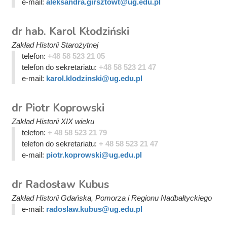
e-mail:
aleksandra.girsztowt@ug.edu.pl
dr hab. Karol Kłodziński
Zakład Historii Starożytnej
telefon:
+48 58 523 21 05
telefon do sekretariatu:
+48 58 523 21 47
e-mail:
karol.klodzinski@ug.edu.pl
dr Piotr Koprowski
Zakład Historii XIX wieku
telefon:
+ 48 58 523 21 79
telefon do sekretariatu:
+ 48 58 523 21 47
e-mail:
piotr.koprowski@ug.edu.pl
dr Radosław Kubus
Zakład Historii Gdańska, Pomorza i Regionu Nadbałtyckiego
e-mail:
radoslaw.kubus@ug.edu.pl