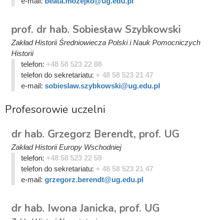
e-mail:
beata.mozejko@ug.edu.pl
prof. dr hab. Sobiesław Szybkowski
Zakład Historii Średniowiecza Polski i Nauk Pomocniczych
Historii
telefon:
+48 58 523 22 88
telefon do sekretariatu:
+ 48 58 523 21 47
e-mail:
sobieslaw.szybkowski@ug.edu.pl
Profesorowie uczelni
dr hab. Grzegorz Berendt, prof. UG
Zakład Historii Europy Wschodniej
telefon:
+48 58 523 22 59
telefon do sekretariatu:
+ 48 58 523 21 47
e-mail:
grzegorz.berendt@ug.edu.pl
dr hab. Iwona Janicka, prof. UG