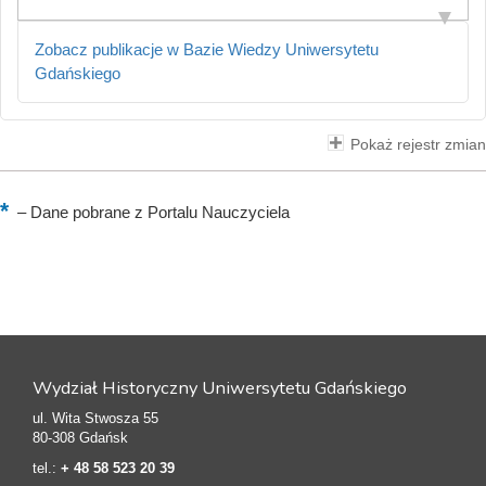
Zobacz publikacje w Bazie Wiedzy Uniwersytetu
Gdańskiego
Pokaż rejestr zmian
–
Dane pobrane z Portalu Nauczyciela
Wydział Historyczny Uniwersytetu Gdańskiego
ul. Wita Stwosza 55
80-308 Gdańsk
tel.:
+ 48 58 523 20 39