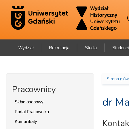
Przejdź do treści
Wydział
Rekrutacja
Studia
Studenci
Strona głó
Jesteś 
Pracownicy
dr Ma
Skład osobowy
Portal Pracownika
Kontak
Komunikaty