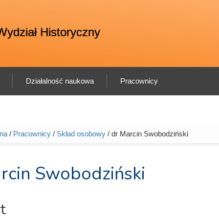
Wydział Historyczny
Działalność naukowa
Pracownicy
wna
/
Pracownicy
/
Skład osobowy
/ dr Marcin Swobodziński
tutaj
rcin Swobodziński
t