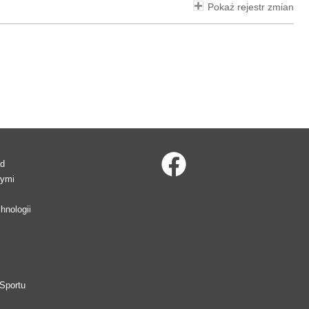
Pokaż rejestr zmian
ad
wymi
hnologii
Sportu