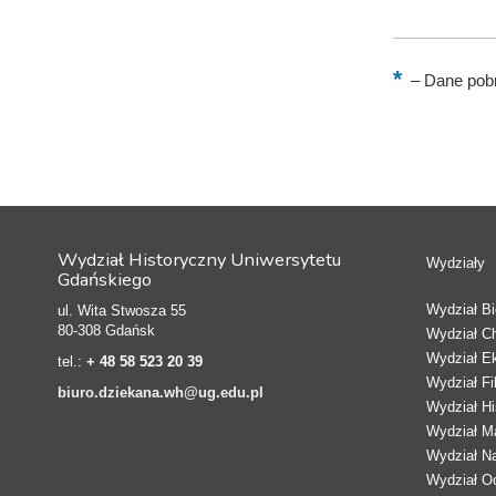
–
Dane pobr
Wydział Historyczny Uniwersytetu
Wydziały
Gdańskiego
Wydział Bio
ul. Wita Stwosza 55
80-308 Gdańsk
Wydział C
Wydział E
tel.:
+ 48 58 523 20 39
Wydział Fi
biuro.dziekana.wh@ug.edu.pl
Wydział Hi
Wydział Ma
Wydział N
Wydział Oc