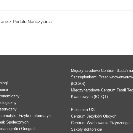
ane z Portalu Nauczyciela
Międzynarodowe Centrum Badań n
Szczepionkami Przeciwnowotworo
logii
(ICCVS)
hemii
Międzynarodowe Centrum Teorii Tec
konomiczny
Kwantowych (ICTQT)
lologiczny
storyczny
Biblioteka UG
tematyki, Fizyki i Informatyki
Centrum Języków Obcych
auk Społecznych
Centrum Wychowania Fizycznego i 
eanografii i Geografii
Szkoły doktorskie