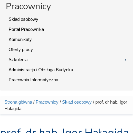
Pracownicy
Skład osobowy
Portal Pracownika
Komunikaty
Oferty pracy
Szkolenia
Administracja i Obsługa Budynku
Pracownia Informatyczna
Strona główna
/
Pracownicy
/
Skład osobowy
/ prof. dr hab. Igor
Jesteś tutaj
Hałagida
prof. dr hab. Igor Hałagida