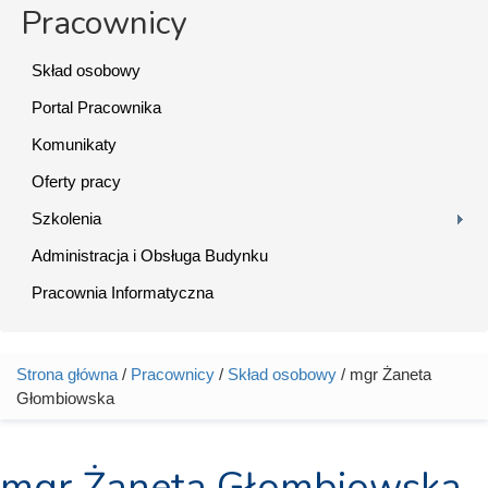
Pracownicy
Skład osobowy
Portal Pracownika
Komunikaty
Oferty pracy
Szkolenia
Administracja i Obsługa Budynku
Pracownia Informatyczna
Strona główna
/
Pracownicy
/
Skład osobowy
/ mgr Żaneta
Jesteś tutaj
Głombiowska
mgr Żaneta Głombiowska