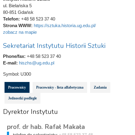
ul. Bielańska 5
80-851 Gdańsk
Telefon:
+48 58 523 37 40
Strona WWW:
https://sztuka.historia.ug.edu.pl/
zobacz na mapie
Sekretariat Instytutu Historii Sztuki
Phone/fax:
+48 58 523 37 40
E-mail:
hiszhs@ug.edu.pl
Symbol:
U300
Pracownicy
Pracownicy - lista alfabetyczna
Zadania
Jednostki podległe
Dyrektor Instytutu
prof. dr hab. Rafał Makała
telefon do sekretariatu:
+48 58 523 37 48