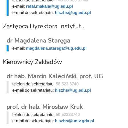
e-mail:
rafal.makala@ug.edu.pl
e-mail do sekretariatu:
hiszhs@ug.edu.pl
Zastępca Dyrektora Instytutu
dr Magdalena Staręga
e-mail:
magdalena.starega@ug.edu.pl
Kierownicy Zakładów
dr hab. Marcin Kaleciński, prof. UG
telefon do sekretariatu:
58 523 3740
e-mail do sekretariatu:
hiszhs@ug.edu.pl
prof. dr hab. Mirosław Kruk
telefon do sekretariatu:
58 52333740
e-mail do sekretariatu:
hiszhs@univ.gda.pl