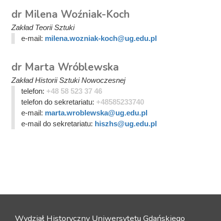
dr Milena Woźniak-Koch
Zakład Teorii Sztuki
e-mail:
milena.wozniak-koch@ug.edu.pl
dr Marta Wróblewska
Zakład Historii Sztuki Nowoczesnej
telefon:
+48 58 523 37 46
telefon do sekretariatu:
+48585233740
e-mail:
marta.wroblewska@ug.edu.pl
e-mail do sekretariatu:
hiszhs@ug.edu.pl
Wydział Historyczny Uniwersytetu Gdańskiego