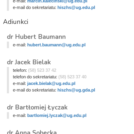
e-mail:
marcin.kalecinski@ug.edu.pl
e-mail do sekretariatu:
hiszhs@ug.edu.pl
Adiunkci
dr Hubert Baumann
e-mail:
hubert.baumann@ug.edu.pl
dr Jacek Bielak
telefon:
(58) 523 37 42
telefon do sekretariatu:
(58) 523 37 40
e-mail:
jacek.bielak@ug.edu.pl
e-mail do sekretariatu:
hiszhs@ug.gda.pl
dr Bartłomiej Łyczak
e-mail:
bartlomiej.lyczak@ug.edu.pl
dr Anna Sobecka