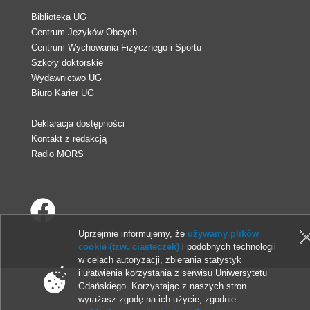
Biblioteka UG
Centrum Języków Obcych
Centrum Wychowania Fizycznego i Sportu
Szkoły doktorskie
Wydawnictwo UG
Biuro Karier UG
Deklaracja dostępności
Kontakt z redakcją
Radio MORS
Uprzejmie informujemy, że
używamy plików
© 2013-2026 Uniwersytet Gdański
cookie (tzw. ciasteczek)
i podobnych technologii
w celach autoryzacji, zbierania statystyk
i ułatwienia korzystania z serwisu Uniwersytetu
Gdańskiego. Korzystając z naszych stron
wyrażasz zgodę na ich użycie, zgodnie