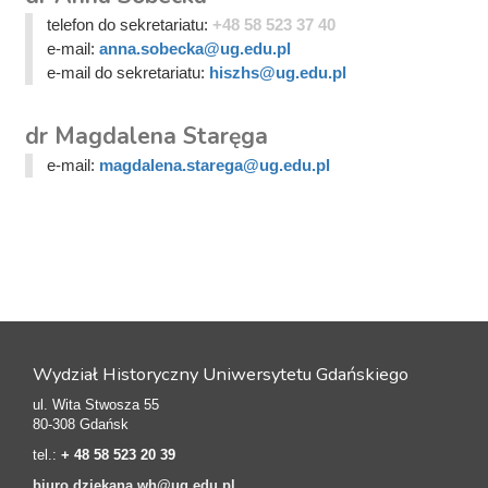
telefon do sekretariatu:
+48 58 523 37 40
e-mail:
anna.sobecka@ug.edu.pl
e-mail do sekretariatu:
hiszhs@ug.edu.pl
dr Magdalena Staręga
e-mail:
magdalena.starega@ug.edu.pl
Wydział Historyczny Uniwersytetu Gdańskiego
ul. Wita Stwosza 55
80-308 Gdańsk
tel.:
+ 48 58 523 20 39
biuro.dziekana.wh@ug.edu.pl