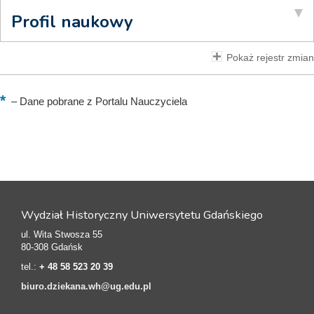
Profil naukowy
Pokaż rejestr zmian
–
Dane pobrane z Portalu Nauczyciela
Wydział Historyczny Uniwersytetu Gdańskiego
ul. Wita Stwosza 55
80-308 Gdańsk
tel.:
+ 48 58 523 20 39
biuro.dziekana.wh@ug.edu.pl