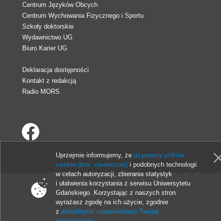
Centrum Języków Obcych
Centrum Wychowania Fizycznego i Sportu
Szkoły doktorskie
Wydawnictwo UG
Biuro Karier UG
Deklaracja dostępności
Kontakt z redakcją
Radio MORS
Uprzejmie informujemy, że
używamy plików
© 2013-2026 Uniwersytet Gdański
cookie (tzw. ciasteczek)
i podobnych technologii
w celach autoryzacji, zbierania statystyk
i ułatwienia korzystania z serwisu Uniwersytetu
Gdańskiego. Korzystając z naszych stron
wyrażasz zgodę na ich użycie, zgodnie
z
aktualnymi ustawieniami Twojej
przeglądarki
.