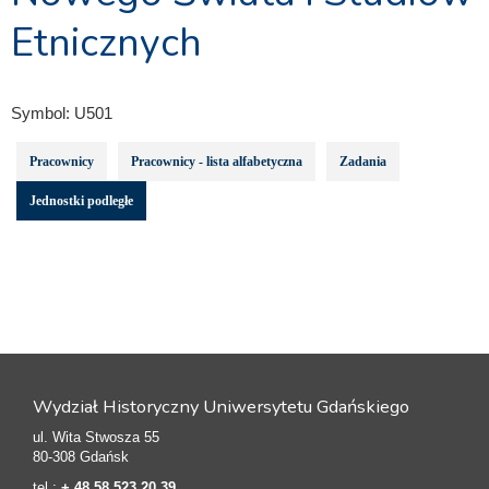
Etnicznych
Symbol:
U501
Pracownicy
Pracownicy - lista alfabetyczna
Zadania
Jednostki podległe
Wydział Historyczny Uniwersytetu Gdańskiego
ul. Wita Stwosza 55
80-308 Gdańsk
tel.:
+ 48 58 523 20 39