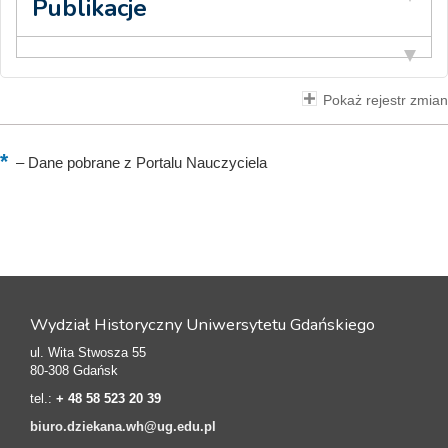
Publikacje
Pokaż rejestr zmian
–
Dane pobrane z Portalu Nauczyciela
Wydział Historyczny Uniwersytetu Gdańskiego
ul. Wita Stwosza 55
80-308 Gdańsk
tel.:
+ 48 58 523 20 39
biuro.dziekana.wh@ug.edu.pl