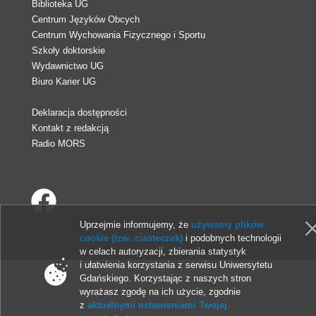
Biblioteka UG
Centrum Języków Obcych
Centrum Wychowania Fizycznego i Sportu
Szkoły doktorskie
Wydawnictwo UG
Biuro Karier UG
Deklaracja dostępności
Kontakt z redakcją
Radio MORS
Uprzejmie informujemy, że
używamy plików
© 2013-2026 Uniwersytet Gdański
cookie (tzw. ciasteczek)
i podobnych technologii
w celach autoryzacji, zbierania statystyk
i ułatwienia korzystania z serwisu Uniwersytetu
Gdańskiego. Korzystając z naszych stron
wyrażasz zgodę na ich użycie, zgodnie
z
aktualnymi ustawieniami Twojej